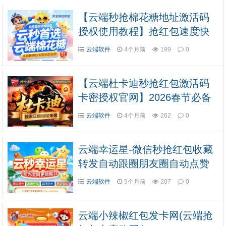
【云端秒抢棉花糖地址激活码
授权使用教程】抢红包速度快
不封号
云端软件
4个月前
199
0
【云端杜卡迪秒抢红包激活码
卡密授权官网】2026春节必备
自动24自动抢红包
云端软件
4个月前
262
0
云端幸运星-微信秒抢红包收藏
转发自动跟圈朋友圈自动点赞
云端软件
5个月前
207
0
云端小辣椒红包发卡网(云端抢