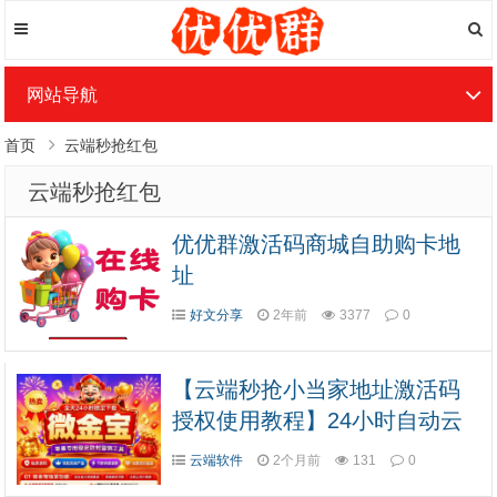
网站导航
首页
云端秒抢红包
云端秒抢红包
优优群激活码商城自助购卡地
址
好文分享
2年前
3377
0
【云端秒抢小当家地址激活码
授权使用教程】24小时自动云
端抢红包
云端软件
2个月前
131
0