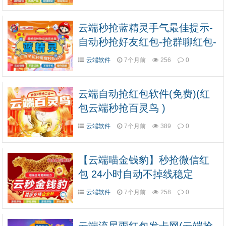
云端秒抢蓝精灵手气最佳提示-
自动秒抢好友红包-抢群聊红包-
接收转账-抢包后自动@发包人
云端软件
7个月前
256
0
云端自动抢红包软件(免费)(红
包云端秒抢百灵鸟 )
云端软件
7个月前
389
0
【云端喵金钱豹】秒抢微信红
包 24小时自动不掉线稳定
云端软件
7个月前
258
0