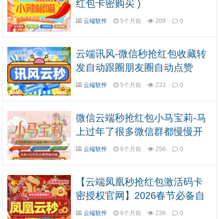
红包卡密购买 )
云端软件
5个月前
209
0
云端讯风-微信秒抢红包收藏转
发自动跟圈朋友圈自动点赞
云端软件
5个月前
233
0
微信云端秒抢红包小马宝莉-马
上过年了很多微信群都慢慢开
始发红包了
云端软件
6个月前
256
0
【云端凤凰秒抢红包激活码卡
密授权官网】2026春节必备自
动24自动抢红包
云端软件
6个月前
238
0