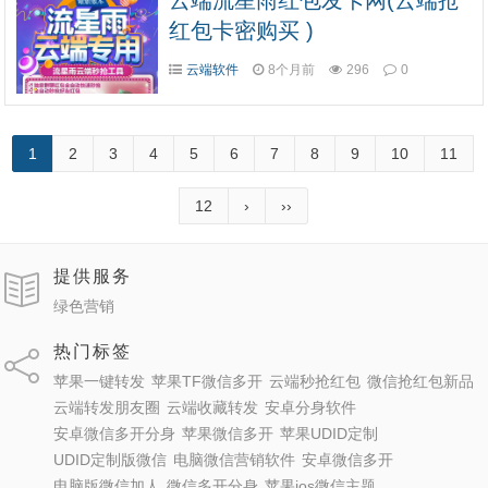
云端流星雨红包发卡网(云端抢
红包卡密购买 )
云端软件
8个月前
296
0
1
2
3
4
5
6
7
8
9
10
11
12
›
››
提供服务
绿色营销
热门标签
苹果一键转发
苹果TF微信多开
云端秒抢红包
微信抢红包新品
云端转发朋友圈
云端收藏转发
安卓分身软件
安卓微信多开分身
苹果微信多开
苹果UDID定制
UDID定制版微信
电脑微信营销软件
安卓微信多开
电脑版微信加人
微信多开分身
苹果ios微信主题