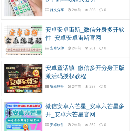
好文分享
2年前
308
0
安卓安卓宙斯_微信分身多开软
件_安卓安卓宙斯官网
安卓软件
2年前
281
0
安卓童话镇_微信多开分身正版
激活码授权教程
安卓软件
2年前
287
0
微信安卓六芒星_安卓六芒星多
开_安卓六芒星官网
安卓软件
2年前
352
0