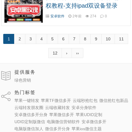
权教程-支持ipad双设备登录
安卓软件
2年前
274
0
1
2
3
4
5
6
7
8
9
10
11
12
›
››
提供服务
绿色营销
热门标签
苹果一键转发
苹果TF微信多开
云端秒抢红包
微信抢红包新品
云端转发朋友圈
云端收藏转发
安卓分身软件
安卓微信多开分身
苹果微信多开
苹果UDID定制
UDID定制版微信
电脑微信营销软件
安卓微信多开
电脑版微信加人
微信多开分身
苹果ios微信主题