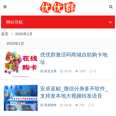
网站导航
首页
2025年1月
2025年1月
优优群激活码商城自助购卡地
址
好文分享
2年前
3387
0
安卓蓝鲸_微信分身多开软件_
支持发本地大视频转发语音
安卓软件
2年前
264
0