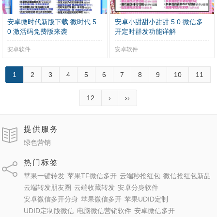
安卓微时代新版下载 微时代 5.
安卓小甜甜小甜甜 5.0 微信多
0 激活码免费版来袭
开定时群发功能详解
安卓软件
安卓软件
1
2
3
4
5
6
7
8
9
10
11
12
›
››
提供服务
绿色营销
热门标签
苹果一键转发
苹果TF微信多开
云端秒抢红包
微信抢红包新品
云端转发朋友圈
云端收藏转发
安卓分身软件
安卓微信多开分身
苹果微信多开
苹果UDID定制
UDID定制版微信
电脑微信营销软件
安卓微信多开