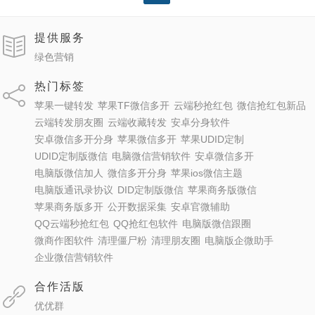
提供服务
绿色营销
热门标签
苹果一键转发
苹果TF微信多开
云端秒抢红包
微信抢红包新品
云端转发朋友圈
云端收藏转发
安卓分身软件
安卓微信多开分身
苹果微信多开
苹果UDID定制
UDID定制版微信
电脑微信营销软件
安卓微信多开
电脑版微信加人
微信多开分身
苹果ios微信主题
电脑版通讯录协议
DID定制版微信
苹果商务版微信
苹果商务版多开
公开数据采集
安卓官微辅助
QQ云端秒抢红包
QQ抢红包软件
电脑版微信跟圈
微商作图软件
清理僵尸粉
清理朋友圈
电脑版企微助手
企业微信营销软件
合作活版
优优群