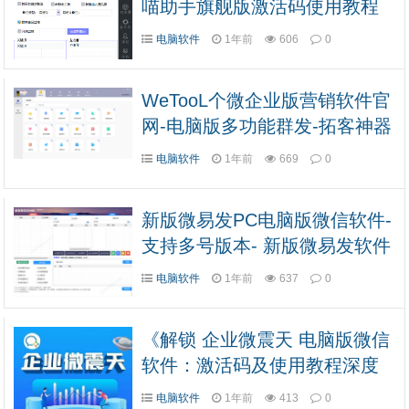
喵助手旗舰版激活码使用教程
电脑软件
1年前
606
0
WeTooL个微企业版营销软件官
网-电脑版多功能群发-拓客神器
电脑软件
1年前
669
0
新版微易发PC电脑版微信软件-
支持多号版本- 新版微易发软件
官网
电脑软件
1年前
637
0
《解锁 企业微震天 电脑版微信
软件：激活码及使用教程深度
剖析》
电脑软件
1年前
413
0