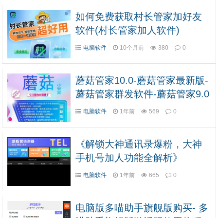
如何免费获取村长管家加好友
软件(村长管家加人软件)
电脑软件
10个月前
380
0
蘑菇管家10.0-蘑菇管家最新版-
蘑菇管家群发软件-蘑菇管家9.0
-蘑菇管家激活码授权
电脑软件
1年前
569
0
《解锁大神通讯录爆粉，大神
手机号加人功能全解析》
电脑软件
1年前
665
0
电脑版多喵助手旗舰版购买- 多