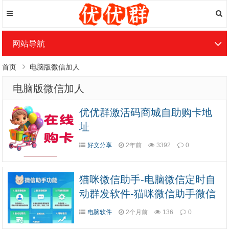
网站导航
首页
电脑版微信加人
电脑版微信加人
优优群激活码商城自助购卡地
址
好文分享
2年前
3392
0
猫咪微信助手-电脑微信定时自
动群发软件-猫咪微信助手微信
营销软件
电脑软件
2个月前
136
0