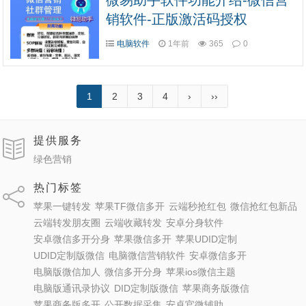
微易助手软件功能介绍-微信营
销软件-正版激活码授权
电脑软件
1年前
365
0
1
2
3
4
›
››
提供服务
绿色营销
热门标签
苹果一键转发
苹果TF微信多开
云端秒抢红包
微信抢红包新品
云端转发朋友圈
云端收藏转发
安卓分身软件
安卓微信多开分身
苹果微信多开
苹果UDID定制
UDID定制版微信
电脑微信营销软件
安卓微信多开
电脑版微信加人
微信多开分身
苹果ios微信主题
电脑版通讯录协议
DID定制版微信
苹果商务版微信
苹果商务版多开
公开数据采集
安卓官微辅助