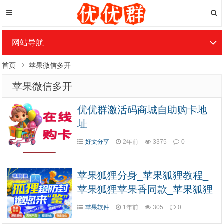
网站导航
首页
苹果微信多开
苹果微信多开
优优群激活码商城自助购卡地
址
好文分享
2年前
3375
0
苹果狐狸分身_苹果狐狸教程_
苹果狐狸苹果香同款_苹果狐狸
跟圈软件
苹果软件
1年前
305
0