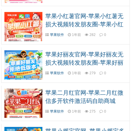
苹果小红薯官网-苹果小红薯无
损大视频转发朋友圈-苹果小红
薯后台抢红包
苹果软件
1年前
282
0
苹果好丽友官网-苹果好丽友无
损大视频转发朋友圈-苹果好丽
友后台抢红包
苹果软件
1年前
279
0
苹果二月红官网-苹果二月红微
信多开软件激活码自助商城
苹果软件
1年前
275
0