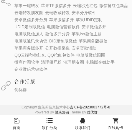
苹果一键转发
苹果TF微信多开
云端秒抢红包
微信抢红包新品
云端转发朋友圈
云端收藏转发
安卓分身软件
安卓微信多开分身
苹果微信多开
苹果UDID定制
UDID定制版微信
电脑微信营销软件
安卓微信多开
电脑版微信加人
微信多开分身
苹果ios微信主题
电脑版通讯录协议
DID定制版微信
苹果商务版微信
苹果商务版多开
公开数据采集
安卓官微辅助
QQ云端秒抢红包
QQ抢红包软件
电脑版微信跟圈
微商作图软件
清理僵尸粉
清理朋友圈
电脑版企微助手
企业微信营销软件
合作活版
优优群
Copyright 鑫茉莉信息技术中心
吉ICP备2023003772号-8
Powered By
健康营销
Theme By
优优群
󦤹
󦏉
󦗙
󦐹
首页
软件分类
联系我们
在线购卡