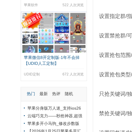
繁封号困扰
苹果软件
522 人次浏览
设置指定群/
设置禁抢群/
设置抢包范围
苹果微信8开定制版-1年不会掉
【UDID人工定制】
设置抢包类型
UDID定制
672 人次浏览
只抢关键词/
热门
最新
热评
随机
苹果分身版万人迷_支持ios26
禁抢关键词/
系统-90天版本TF兑换模式外侧
云端巧克力——秒抢神器,超强
定制版
防封,全天自动秒抢群红包
苹果多开小马驹_修改步数版
本-支持修改桌面logo和名字
【2026年1月25日苹果多开汇