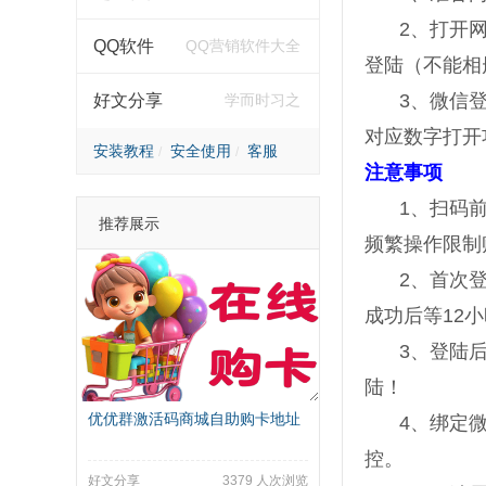
2、打开
QQ软件
QQ营销软件大全
登陆（不能相
3、微信
好文分享
学而时习之
对应数字打开
安装教程
安全使用
客服
注意事项
1、扫码
推荐展示
频繁操作限制
2、首次
成功后等12
3、登陆
陆！
优优群激活码商城自助购卡地址
4、绑定
控。
好文分享
3379 人次浏览