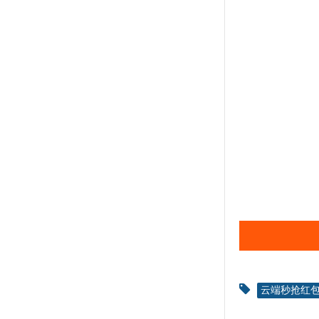
云端秒抢红