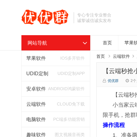
专心专注专业整合
诚挚诚信诚实发布
网站导航
首页
苹果
首页
云端软件
苹果软件
IOS多开软件
【云端秒抢
UDID定制
UDID定制APP
优优群
2个
安卓软件
ANDROID鸿蒙软件
【云端秒
云端软件
CLOUD免下载
小当家云
限手机，抢群
电脑软件
PC端多功能营销
操作流程
趣味软件
图文视频音画类
1、准备