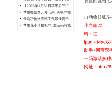
设置回复语/
总】微信多开小马驹新品上市
【2026年1月31日苹果多开汇
总】微信多开凡人修仙传新品上
苹果微信多开开心果_兑换码如
自动收转账/
市
何在TF里下载激活-外测码能下
云端秒抢洛春赋手气最佳提示-
小当家⛅️
几个
自动秒抢好友红包-抢群聊红包-
苹果花小猪授权码_激活码商城
接收转账-抢包后自动@发包人
支持提卡_无限多开app定时发圈
转＋红
版本
ipad＋Mac
助手+网页双
一码激活多种
网址：http://62