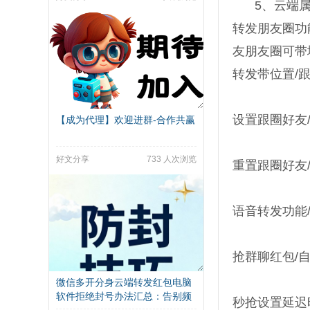
5、云端
转发朋友圈功
友朋友圈可带
转发带位置/
设置跟圈好友
【成为代理】欢迎进群-合作共赢
好文分享
733 人次浏览
重置跟圈好友
语音转发功能
抢群聊红包/
微信多开分身云端转发红包电脑
软件拒绝封号办法汇总：告别频
秒抢设置延迟