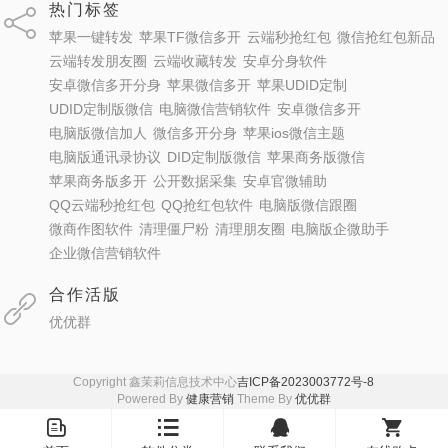
热门标签
苹果一键转发
苹果TF微信多开
云端秒抢红包
微信抢红包新品
云端转发朋友圈
云端收藏转发
安卓分身软件
安卓微信多开分身
苹果微信多开
苹果UDID定制
UDID定制版微信
电脑微信营销软件
安卓微信多开
电脑版微信加人
微信多开分身
苹果ios微信主题
电脑版通讯录协议
DID定制版微信
苹果商务版微信
苹果商务版多开
公开数据采集
安卓官微辅助
QQ云端秒抢红包
QQ抢红包软件
电脑版微信跟圈
微商作图软件
清理僵尸粉
清理朋友圈
电脑版企微助手
企业微信营销软件
合作活版
优优群
Copyright 鑫茉莉信息技术中心
吉ICP备2023003772号-8
Powered By
健康营销
Theme By
优优群
󦤹
󦏉
󦗙
󦐹