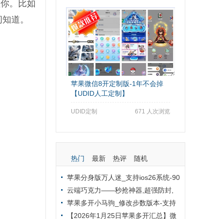
醒你。比如
间知道。
苹果微信8开定制版-1年不会掉
【UDID人工定制】
UDID定制
671 人次浏览
热门
最新
热评
随机
苹果分身版万人迷_支持ios26系统-90
天版本TF兑换模式外侧定制版
云端巧克力——秒抢神器,超强防封,
全天自动秒抢群红包
苹果多开小马驹_修改步数版本-支持
修改桌面logo和名字
【2026年1月25日苹果多开汇总】微