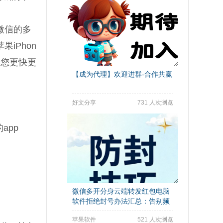
微信的多
iPhon
帮您更快更
【成为代理】欢迎进群-合作共赢
好文分享
731 人次浏览
app
微信多开分身云端转发红包电脑
软件拒绝封号办法汇总：告别频
繁封号困扰
苹果软件
521 人次浏览