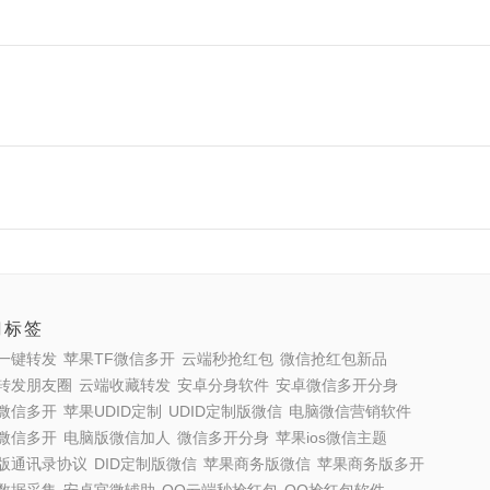
门标签
一键转发
苹果TF微信多开
云端秒抢红包
微信抢红包新品
转发朋友圈
云端收藏转发
安卓分身软件
安卓微信多开分身
微信多开
苹果UDID定制
UDID定制版微信
电脑微信营销软件
微信多开
电脑版微信加人
微信多开分身
苹果ios微信主题
版通讯录协议
DID定制版微信
苹果商务版微信
苹果商务版多开
数据采集
安卓官微辅助
QQ云端秒抢红包
QQ抢红包软件