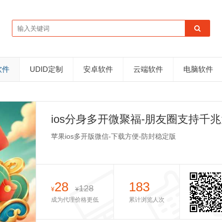
软件
UDID定制
安卓软件
云端软件
电脑软件
ios分身多开微聚福-朋友圈支持千
总版
苹果ios多开版微信-下载方便-防封稳定版
28
183
128
¥
¥
成为代理价格更低
累计浏览人次