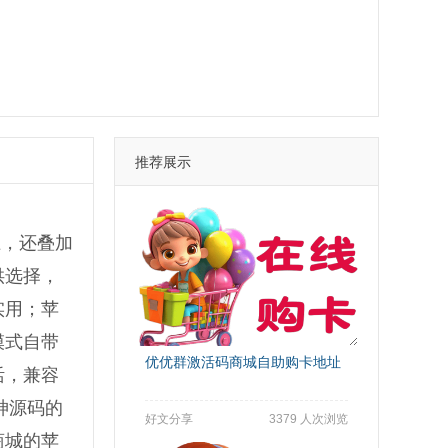
推荐展示
上，还叠加
供选择，
实用；苹
模式自带
优优群激活码商城自助购卡地址
活，兼容
神源码的
好文分享
3379 人次浏览
商城的苹