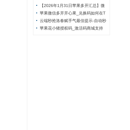
信多开小马驹新品上市
【2026年1月31日苹果多开汇总】微
信多开凡人修仙传新品上市
苹果微信多开开心果_兑换码如何在T
F里下载激活-外测码能下几个
云端秒抢洛春赋手气最佳提示-自动秒
抢好友红包-抢群聊红包-接收转账-抢包
苹果花小猪授权码_激活码商城支持
后自动@发包人
提卡_无限多开app定时发圈版本