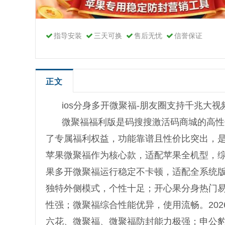
指导安装
三天可换
售后无忧
信誉保证
正文
ios分身多开微聚福-朋友圈支持千兆大
微聚福福利版是码搜搜激活码商城的高性
了专属福利权益，功能靠谱且性价比突出，
苹果微聚福作为核心款，适配苹果全机型，
果多开微聚福运行稳定不卡顿，适配全系统
独特外侧模式，个性十足；开心果分身热门
性强；微聚福综合性能优异，使用流畅。20
六花、微聚福、微聚福防封能力极强；申公豹