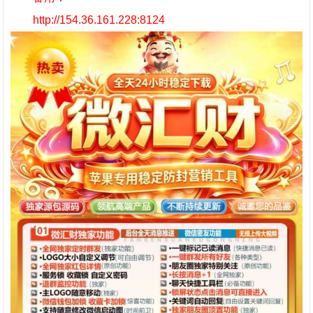
http://154.36.161.228:8124