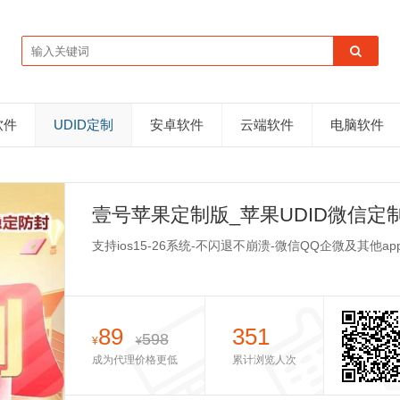
软件
UDID定制
安卓软件
云端软件
电脑软件
壹号苹果定制版_苹果UDID微信定
支持ios15-26系统-不闪退不崩溃-微信QQ企微及其他ap
89
351
598
¥
¥
成为代理价格更低
累计浏览人次