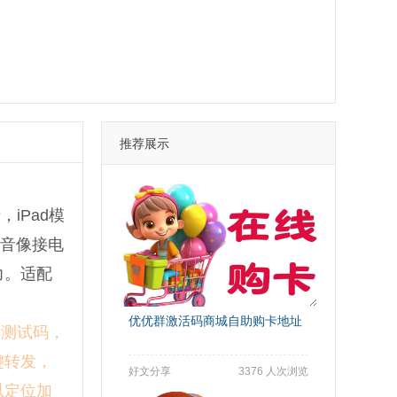
推荐展示
iPad模
语音像接电
力。适配
优优群激活码商城自助购卡地址
制测试码，
键转发，
好文分享
3376 人次浏览
以定位加