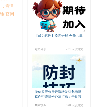
机，壹号
定制官网
【成为代理】欢迎进群-合作共赢
好文分享
731 人次浏览
微信多开分身云端转发红包电脑
软件拒绝封号办法汇总：告别频
繁封号困扰
苹果软件
520 人次浏览