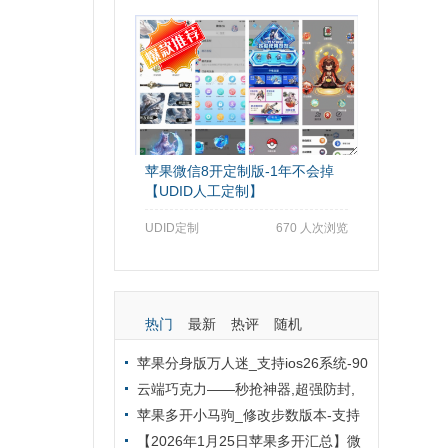
苹果微信8开定制版-1年不会掉
【UDID人工定制】
UDID定制
670 人次浏览
热门
最新
热评
随机
苹果分身版万人迷_支持ios26系统-90
天版本TF兑换模式外侧定制版
云端巧克力——秒抢神器,超强防封,
全天自动秒抢群红包
苹果多开小马驹_修改步数版本-支持
修改桌面logo和名字
【2026年1月25日苹果多开汇总】微