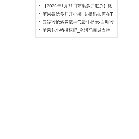
信多开小马驹新品上市
【2026年1月31日苹果多开汇总】微
信多开凡人修仙传新品上市
苹果微信多开开心果_兑换码如何在T
F里下载激活-外测码能下几个
云端秒抢洛春赋手气最佳提示-自动秒
抢好友红包-抢群聊红包-接收转账-抢包
苹果花小猪授权码_激活码商城支持
后自动@发包人
提卡_无限多开app定时发圈版本