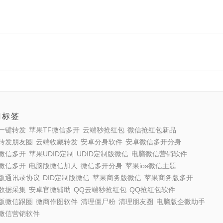
门标签
一键转发
苹果TF微信多开
云端秒抢红包
微信抢红包新品
转发朋友圈
云端收藏转发
安卓分身软件
安卓微信多开分身
微信多开
苹果UDID定制
UDID定制版微信
电脑微信营销软件
微信多开
电脑版微信加人
微信多开分身
苹果ios微信主题
版通讯录协议
DID定制版微信
苹果商务版微信
苹果商务版多开
数据采集
安卓官微辅助
QQ云端秒抢红包
QQ抢红包软件
版微信跟圈
微商作图软件
清理僵尸粉
清理朋友圈
电脑版企微助手
微信营销软件