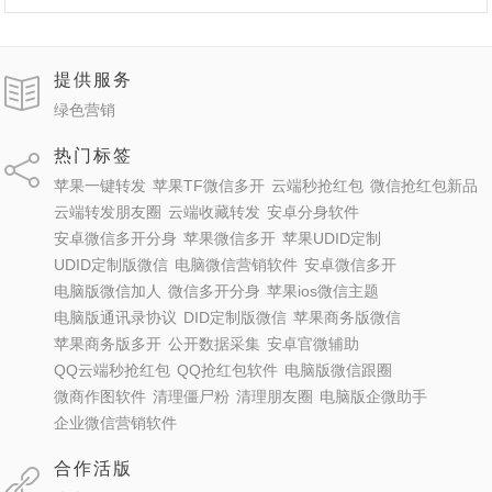
提供服务
绿色营销
热门标签
苹果一键转发
苹果TF微信多开
云端秒抢红包
微信抢红包新品
云端转发朋友圈
云端收藏转发
安卓分身软件
安卓微信多开分身
苹果微信多开
苹果UDID定制
UDID定制版微信
电脑微信营销软件
安卓微信多开
电脑版微信加人
微信多开分身
苹果ios微信主题
电脑版通讯录协议
DID定制版微信
苹果商务版微信
苹果商务版多开
公开数据采集
安卓官微辅助
QQ云端秒抢红包
QQ抢红包软件
电脑版微信跟圈
微商作图软件
清理僵尸粉
清理朋友圈
电脑版企微助手
企业微信营销软件
合作活版