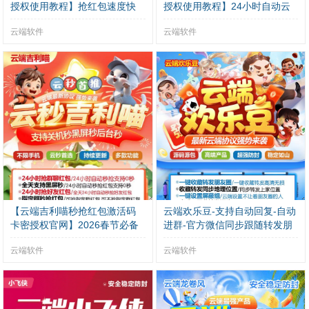
授权使用教程】抢红包速度快
授权使用教程】24小时自动云
不封号
端抢红包
云端软件
云端软件
【云端吉利喵秒抢红包激活码
云端欢乐豆-支持自动回复-自动
卡密授权官网】2026春节必备
进群-官方微信同步跟随转发朋
自动24自动抢红包
友圈
云端软件
云端软件