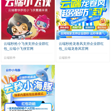
云端秒抢小飞侠支持企业群红
云端秒抢龙卷风支持企业群红
包_云端小飞侠官网
包_云端龙卷风官网
云端软件
云端软件