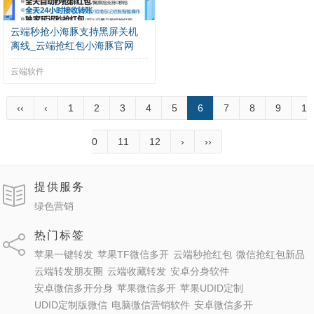
云端秒抢小海豚支持黑屏关机
离线_云端抢红包小海豚官网
云端软件
‹‹
‹
1
2
3
4
5
6
7
8
9
1
0
11
12
›
››
提供服务
绿色营销
热门标签
苹果一键转发
苹果TF微信多开
云端秒抢红包
微信抢红包新品
云端转发朋友圈
云端收藏转发
安卓分身软件
安卓微信多开分身
苹果微信多开
苹果UDID定制
UDID定制版微信
电脑微信营销软件
安卓微信多开