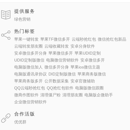
提供服务
绿色营销
热门标签
苹果一键转发
苹果TF微信多开
云端秒抢红包
微信抢红包新品
云端转发朋友圈
云端收藏转发
安卓分身软件
安卓微信多开分身
苹果微信多开
苹果UDID定制
UDID定制版微信
电脑微信营销软件
安卓微信多开
电脑版微信加人
微信多开分身
苹果ios微信主题
电脑版通讯录协议
DID定制版微信
苹果商务版微信
苹果商务版多开
公开数据采集
安卓官微辅助
QQ云端秒抢红包
QQ抢红包软件
电脑版微信跟圈
微商作图软件
清理僵尸粉
清理朋友圈
电脑版企微助手
企业微信营销软件
合作活版
优优群