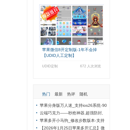
苹果微信8开定制版-1年不会掉
【UDID人工定制】
UDID定制
672 人次浏览
热门
最新
热评
随机
苹果分身版万人迷_支持ios26系统-90
天版本TF兑换模式外侧定制版
云端巧克力——秒抢神器,超强防封,
全天自动秒抢群红包
苹果多开小马驹_修改步数版本-支持
修改桌面logo和名字
【2026年1月25日苹果多开汇总】微