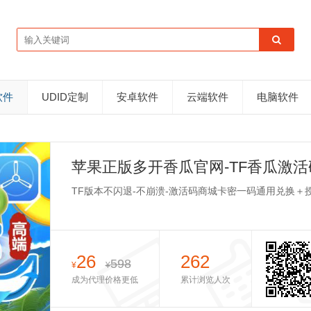
软件
UDID定制
安卓软件
云端软件
电脑软件
苹果正版多开香瓜官网-TF香瓜激
TF版本不闪退-不崩溃-激活码商城卡密一码通用兑换＋
26
262
598
¥
¥
成为代理价格更低
累计浏览人次