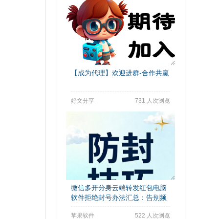
【成为代理】欢迎进群-合作共赢
好文分享
731 人次浏览
微信多开分身云端转发红包电脑
软件拒绝封号办法汇总：告别频
繁封号困扰
苹果软件
522 人次浏览