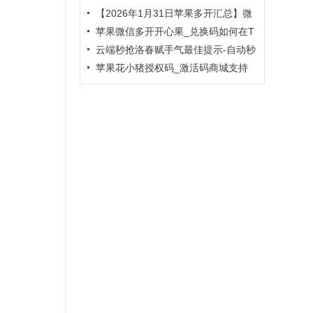
信多开小马驹新品上市
【2026年1月31日苹果多开汇总】微
信多开凡人修仙传新品上市
苹果微信多开开心果_兑换码如何在T
F里下载激活-外测码能下几个
云端秒抢洛春赋手气最佳提示-自动秒
抢好友红包-抢群聊红包-接收转账-抢包
苹果花小猪授权码_激活码商城支持
后自动@发包人
提卡_无限多开app定时发圈版本