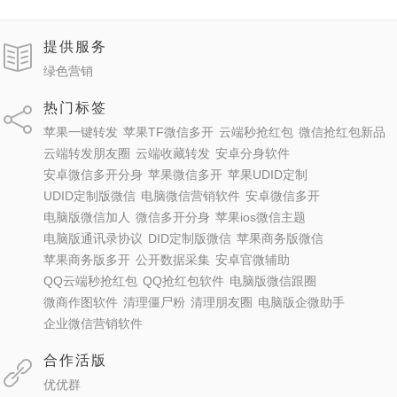
提供服务
绿色营销
热门标签
苹果一键转发
苹果TF微信多开
云端秒抢红包
微信抢红包新品
云端转发朋友圈
云端收藏转发
安卓分身软件
安卓微信多开分身
苹果微信多开
苹果UDID定制
UDID定制版微信
电脑微信营销软件
安卓微信多开
电脑版微信加人
微信多开分身
苹果ios微信主题
电脑版通讯录协议
DID定制版微信
苹果商务版微信
苹果商务版多开
公开数据采集
安卓官微辅助
QQ云端秒抢红包
QQ抢红包软件
电脑版微信跟圈
微商作图软件
清理僵尸粉
清理朋友圈
电脑版企微助手
企业微信营销软件
合作活版
优优群