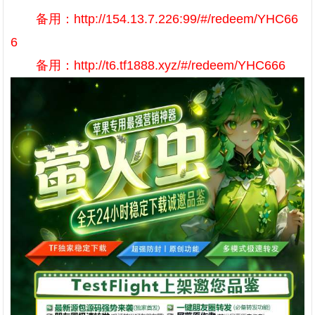
备用：http://154.13.7.226:99/#/redeem/YHC66
6
备用：http://t6.tf1888.xyz/#/redeem/YHC666