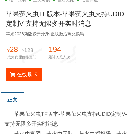
指导安装
三天可换
售后无忧
信誉保证
苹果萤火虫TF版本-苹果萤火虫支持UDID
定制V-支持无限多开实时消息
苹果2026新版多开分身-正版激活码兑换码
28
194
128
¥
¥
成为代理价格更低
累计浏览人次
在线购卡
正文
苹果萤火虫TF版本-苹果萤火虫支持UDID定制V-
支持无限多开实时消息
萤火虫官网，萤火虫团队，萤火虫授权码，萤火